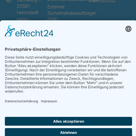
Datenschutz
25581
Externer
Hennstedt
Sicherheitsbeauftrager
(ISB)
0800-
0060762
Datenschutzschulungen
info@datenschutz-
Hinweisgeberschutzgesetz
experten-nord.de
(HinSchG)
Datenschutz
Folgenabschätzung
Informationssicherheit
- Pentest - NIS 1/2
Datenschutz
Management
DSMS
Datenschutz Audit
ISO
© 2026
Datenschutz Experten Nord GmbH - Alle Rechte